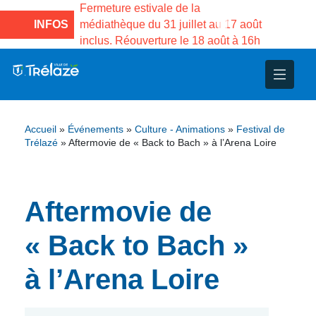
e la Maison des
Fermeture estivale de la
Fermeture
sco de Gama du
INFOS
médiathèque du 31 juillet au 17 août
Services 
inclus. Réouverture le 18 août à 16h
3 au 21 a
nce
nicipal
ploi
ent
ie
administratives
 Projets
déchets
Accueil
»
Événements
»
Culture - Animations
»
Festival de
eunesse
nsultatifs
blics
nternationales – Jumelage
é
Trélazé
»
Aftermovie de « Back to Bach » à l’Arena Loire
solidarité
 Patrimoine
Aftermovie de
unicipaux
isée
« Back to Bach »
iaux et d’animations
à l’Arena Loire