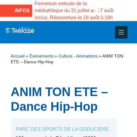
e la Maison des
Fermeture estivale de la
Fermeture
sco de Gama du
INFOS
médiathèque du 31 juillet au 17 août
Services 
inclus. Réouverture le 18 août à 16h
3 au 21 a
nce
nicipal
ploi
ent
ie
administratives
 Projets
déchets
Accueil
»
Événements
»
Culture - Animations
»
ANIM TON
eunesse
nsultatifs
blics
nternationales – Jumelage
é
ETE – Dance Hip-Hop
solidarité
 Patrimoine
ANIM TON ETE –
unicipaux
isée
Dance Hip-Hop
iaux et d’animations
PARC DES SPORTS DE LA GODUCIÈRE