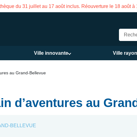
on des Services publics Vasco de Gama du 3 au 21 août
Ville innovante
Ville rayo
ntures au Grand-Bellevue
ain d’aventures au Gran
RAND-BELLEVUE