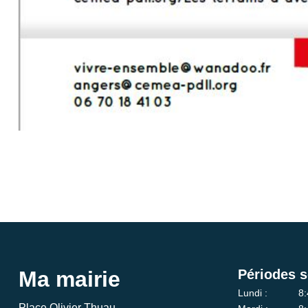
Ma mairie
Périodes s
Lundi :
8:
Place Olivier Thuau