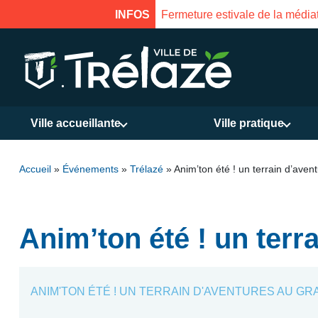
INFOS
Fermeture estivale de la Mais
Ville accueillante
Ville pratique
Accueil
»
Événements
»
Trélazé
»
Anim’ton été ! un terrain d’ave
Anim’ton été ! un terr
ANIM'TON ÉTÉ ! UN TERRAIN D'AVENTURES AU G