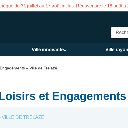
hèque du 31 juillet au 17 août inclus. Réouverture le 18 août à
Ville innovante
Ville rayo
 Engagements – Ville de Trélazé
Loisirs et Engagements –
- VILLE DE TRÉLAZÉ