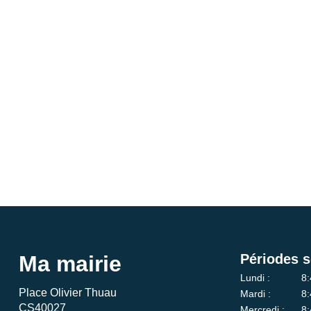
Ma mairie
Périodes s
Lundi :
8:
Place Olivier Thuau
Mardi :
8:
CS40027
Mercredi :
8: