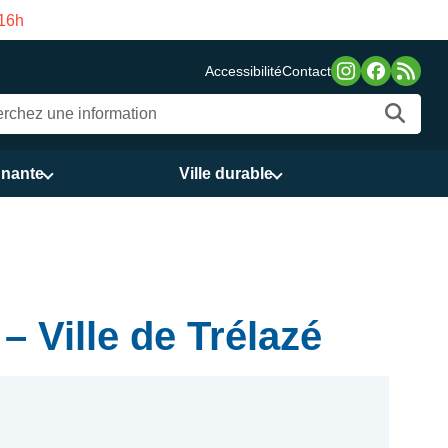
 16h
Fermeture estivale 
Accessibilité
Contact
nnante
Ville durable
 Ville de Trélazé