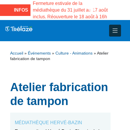
e la Maison des
Fermeture estivale de la
Fermeture
sco de Gama du
INFOS
médiathèque du 31 juillet au 17 août
Services 
inclus. Réouverture le 18 août à 16h
3 au 21 a
nce
nicipal
ploi
ent
ie
administratives
 Projets
déchets
Accueil
»
Événements
»
Culture - Animations
»
Atelier
eunesse
nsultatifs
blics
nternationales – Jumelage
é
fabrication de tampon
solidarité
 Patrimoine
Atelier fabrication
unicipaux
isée
de tampon
iaux et d’animations
MÉDIATHÈQUE HERVÉ-BAZIN