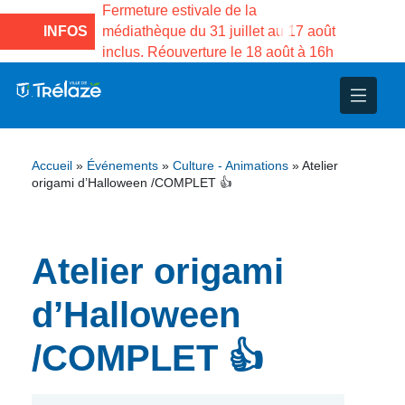
e la Maison des
Fermeture estivale de la
Fermeture
sco de Gama du
INFOS
médiathèque du 31 juillet au 17 août
Services 
inclus. Réouverture le 18 août à 16h
3 au 21 a
nce
nicipal
ploi
ent
ie
administratives
 Projets
déchets
Accueil
»
Événements
»
Culture - Animations
»
Atelier
eunesse
nsultatifs
blics
nternationales – Jumelage
é
origami d’Halloween /COMPLET 👍
solidarité
 Patrimoine
Atelier origami
unicipaux
isée
d’Halloween
iaux et d’animations
/COMPLET 👍