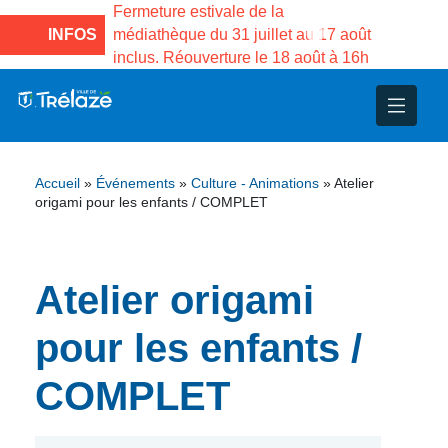
e la Maison des
Fermeture estivale de la
Fermeture
sco de Gama du
INFOS
médiathèque du 31 juillet au 17 août
Services 
inclus. Réouverture le 18 août à 16h
3 au 21 a
nce
nicipal
ploi
ent
ie
administratives
 Projets
déchets
Accueil
»
Événements
»
Culture - Animations
»
Atelier
eunesse
nsultatifs
blics
nternationales – Jumelage
é
origami pour les enfants / COMPLET
solidarité
 Patrimoine
Atelier origami
unicipaux
isée
pour les enfants /
iaux et d’animations
COMPLET