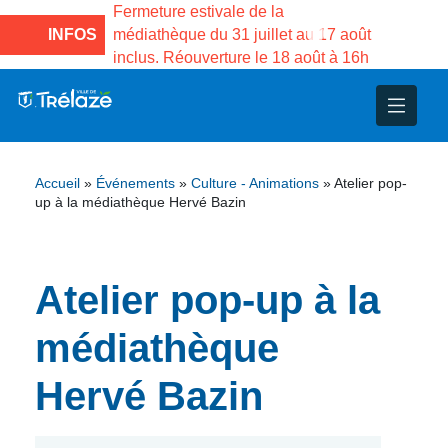
e la Maison des
Fermeture estivale de la
Fermeture
sco de Gama du
INFOS
médiathèque du 31 juillet au 17 août
Services 
inclus. Réouverture le 18 août à 16h
3 au 21 a
nce
nicipal
ploi
ent
ie
administratives
 Projets
déchets
Accueil
»
Événements
»
Culture - Animations
»
Atelier pop-
eunesse
nsultatifs
blics
nternationales – Jumelage
é
up à la médiathèque Hervé Bazin
solidarité
 Patrimoine
Atelier pop-up à la
unicipaux
isée
médiathèque
iaux et d’animations
Hervé Bazin