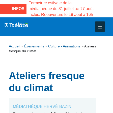
e la Maison des
Fermeture estivale de la
Fermeture
sco de Gama du
INFOS
médiathèque du 31 juillet au 17 août
Services 
inclus. Réouverture le 18 août à 16h
3 au 21 a
nce
nicipal
ploi
ent
ie
administratives
 Projets
déchets
Accueil
»
Événements
»
Culture - Animations
»
Ateliers
eunesse
nsultatifs
blics
nternationales – Jumelage
é
fresque du climat
solidarité
 Patrimoine
Ateliers fresque
unicipaux
isée
du climat
iaux et d’animations
MÉDIATHÈQUE HERVÉ-BAZIN