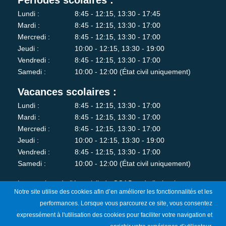
Périodes scolaires :
Lundi :
8:45 - 12:15, 13:30 - 17:45
Mardi :
8:45 - 12:15, 13:30 - 17:00
Mercredi :
8:45 - 12:15, 13:30 - 17:00
Jeudi :
10:00 - 12:15, 13:30 - 19:00
Vendredi :
8:45 - 12:15, 13:30 - 17:00
Samedi :
10:00 - 12:00 (État civil uniquement)
Vacances scolaires :
Lundi :
8:45 - 12:15, 13:30 - 17:00
Mardi :
8:45 - 12:15, 13:30 - 17:00
Mercredi :
8:45 - 12:15, 13:30 - 17:00
Jeudi :
10:00 - 12:15, 13:30 - 19:00
Vendredi :
8:45 - 12:15, 13:30 - 17:00
Samedi :
10:00 - 12:00 (État civil uniquement)
Les services de l'état-civil, du CCAS et de l'urbanisme sont
Notre site utilise des cookies afin d’en améliorer les fonctionnalités et les
fermés au public le lundi matin.
performances. Lorsque vous parcourez ce site, vous consentez
expressément à l'utilisation des cookies pour faciliter votre navigation et
Je m'abonne à la newsletter