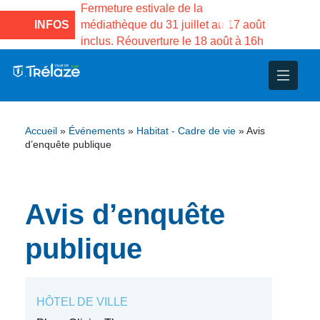
e la Maison des
Fermeture estivale de la
Fermeture
sco de Gama du
INFOS
médiathèque du 31 juillet au 17 août
Services 
inclus. Réouverture le 18 août à 16h
3 au 21 a
nce
nicipal
ploi
ent
ie
administratives
 Projets
déchets
Accueil
»
Événements
»
Habitat - Cadre de vie
»
Avis
eunesse
nsultatifs
blics
nternationales – Jumelage
é
d’enquête publique
solidarité
 Patrimoine
Avis d’enquête
unicipaux
isée
publique
iaux et d’animations
HÔTEL DE VILLE