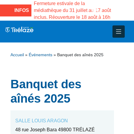
e la Maison des
Fermeture estivale de la
Fermeture
sco de Gama du
INFOS
médiathèque du 31 juillet au 17 août
Services 
inclus. Réouverture le 18 août à 16h
3 au 21 a
nce
nicipal
ploi
ent
ie
administratives
 Projets
déchets
Accueil
»
Événements
»
Banquet des aînés 2025
eunesse
nsultatifs
blics
nternationales – Jumelage
é
solidarité
 Patrimoine
Banquet des
unicipaux
isée
aînés 2025
iaux et d’animations
SALLE LOUIS ARAGON
48 rue Joseph Bara 49800 TRÉLAZÉ