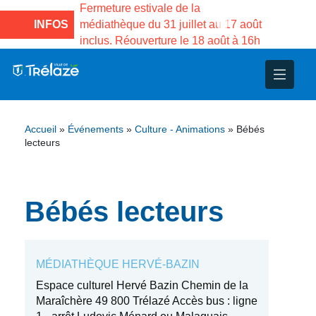
e la Maison des
Fermeture estivale de la
Fermeture
sco de Gama du
INFOS
médiathèque du 31 juillet au 17 août
Services 
inclus. Réouverture le 18 août à 16h
3 au 21 a
nce
nicipal
ploi
ent
ie
administratives
 Projets
déchets
Accueil
»
Événements
»
Culture - Animations
»
Bébés
eunesse
nsultatifs
blics
nternationales – Jumelage
é
lecteurs
solidarité
 Patrimoine
Bébés lecteurs
unicipaux
isée
iaux et d’animations
MÉDIATHÈQUE HERVÉ-BAZIN
Espace culturel Hervé Bazin Chemin de la
Maraîchère 49 800 Trélazé Accès bus : ligne