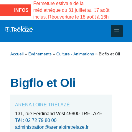
e la Maison des
Fermeture estivale de la
Fermeture
sco de Gama du
INFOS
médiathèque du 31 juillet au 17 août
Services 
inclus. Réouverture le 18 août à 16h
3 au 21 a
nce
nicipal
ploi
ent
ie
administratives
 Projets
déchets
Accueil
»
Événements
»
Culture - Animations
»
Bigflo et Oli
eunesse
nsultatifs
blics
nternationales – Jumelage
é
solidarité
 Patrimoine
Bigflo et Oli
unicipaux
isée
ARENA LOIRE TRÉLAZÉ
iaux et d’animations
131, rue Ferdinand Vest 49800 TRÉLAZÉ
Tél : 02 72 79 80 00
administration@arenaloiretrelaze.fr