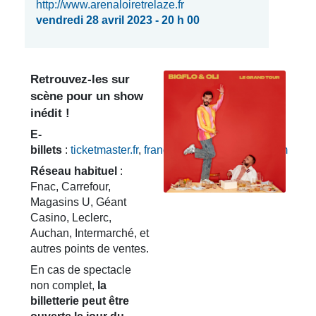
http://www.arenaloiretrelaze.fr
vendredi 28 avril 2023 - 20 h 00
Retrouvez-les sur
scène pour un show
inédit !
E-
billets
:
ticketmaster.fr
,
francebillet.com
,
digitick.com
Réseau habituel
:
Fnac, Carrefour,
Magasins U, Géant
Casino, Leclerc,
Auchan, Intermarché, et
autres points de ventes.
En cas de spectacle
non complet,
la
billetterie peut être