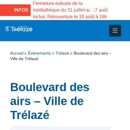
e la Maison des
Fermeture estivale de la
Fermeture
sco de Gama du
INFOS
médiathèque du 31 juillet au 17 août
Services 
inclus. Réouverture le 18 août à 16h
3 au 21 a
nce
nicipal
ploi
ent
ie
administratives
 Projets
déchets
Accueil
»
Événements
»
Trélazé
»
Boulevard des airs –
eunesse
nsultatifs
blics
nternationales – Jumelage
é
Ville de Trélazé
solidarité
 Patrimoine
Boulevard des
unicipaux
isée
airs – Ville de
iaux et d’animations
Trélazé