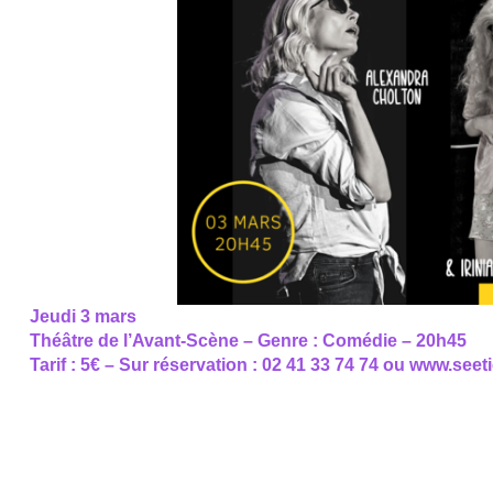
Jeudi 3 mars
Théâtre de l’Avant-Scène – Genre : Comédie – 20h45
Tarif : 5€ – Sur réservation : 02 41 33 74 74 ou www.seet