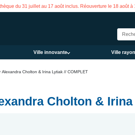
hèque du 31 juillet au 17 août inclus. Réouverture le 18 août à
Ville innovante
Ville rayo
ar Alexandra Cholton & Irina Lytiak // COMPLET
lexandra Cholton & Irin