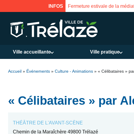
INFOS
Fermeture estivale de la médiat
Ville accueillante
Ville pratique
Accueil
»
Événements
»
Culture - Animations
»
« Célibataires » p
« Célibataires » par A
THÉÂTRE DE L'AVANT-SCÈNE
Chemin de la Maraîchère 49800 Trélazé