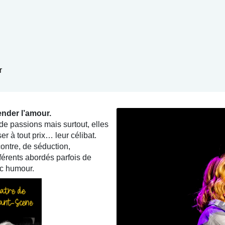
r
nder l’amour.
de passions mais surtout, elles
r à tout prix… leur célibat.
ntre, de séduction,
férents abordés parfois de
ec humour.