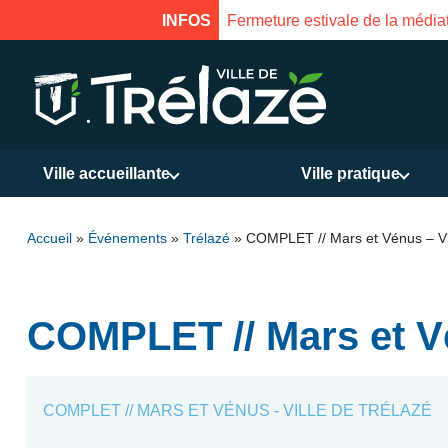
uverture le 18 août à 16h
INFOS
Ville accueillante
Ville pratique
Accueil
»
Événements
»
Trélazé
»
COMPLET // Mars et Vénus – Vil
COMPLET // Mars et Vé
COMPLET // MARS ET VÉNUS - VILLE DE TRÉLAZÉ