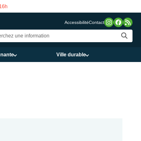
de Gama du 3 au 21 août
Accessibilité
Contact
nnante
Ville durable