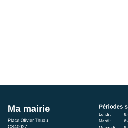
Ma mairie
Périodes s
Lundi :
8:
Place Olivier Thuau
Mardi :
8:
CS40027
Mercredi :
8: