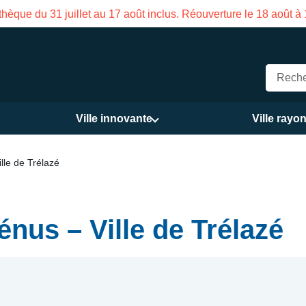
Fermeture estivale de la Maison des Services publics Vasco 
Ville innovante
Ville rayo
le de Trélazé
nus – Ville de Trélazé