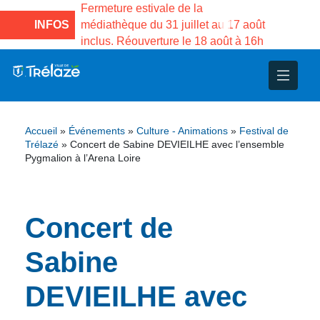
e la Maison des
Fermeture estivale de la
Fermeture
sco de Gama du
INFOS
médiathèque du 31 juillet au 17 août
Services 
inclus. Réouverture le 18 août à 16h
3 au 21 a
nce
nicipal
ploi
ent
ie
administratives
 Projets
déchets
Accueil
»
Événements
»
Culture - Animations
»
Festival de
eunesse
nsultatifs
blics
nternationales – Jumelage
é
Trélazé
»
Concert de Sabine DEVIEILHE avec l’ensemble
Pygmalion à l’Arena Loire
solidarité
 Patrimoine
Concert de
unicipaux
isée
Sabine
iaux et d’animations
DEVIEILHE avec