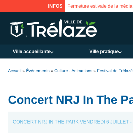
INFOS
Fermeture estivale de la médiat
Ville accueillante
Ville pratique
Accueil
»
Événements
»
Culture - Animations
»
Festival de Trélazé
Concert NRJ In The Pa
CONCERT NRJ IN THE PARK VENDREDI 6 JUILLET