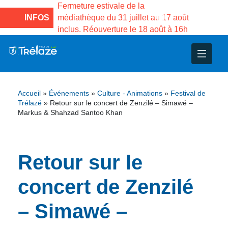
e la Maison des
Fermeture estivale de la
Fermeture
sco de Gama du
INFOS
médiathèque du 31 juillet au 17 août
Services 
inclus. Réouverture le 18 août à 16h
3 au 21 a
nce
nicipal
ploi
ent
ie
administratives
 Projets
déchets
Accueil
»
Événements
»
Culture - Animations
»
Festival de
eunesse
nsultatifs
blics
nternationales – Jumelage
é
Trélazé
»
Retour sur le concert de Zenzilé – Simawé –
Markus & Shahzad Santoo Khan
solidarité
 Patrimoine
Retour sur le
unicipaux
isée
concert de Zenzilé
iaux et d’animations
– Simawé –