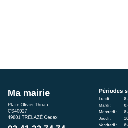
Ma mairie
Périodes s
Lundi :
8:
Place Olivier Thuau
Mardi :
8:
CS40027
Mercredi :
8:
49801 TRÉLAZÉ Cedex
Jeudi :
10
Vendredi :
8: