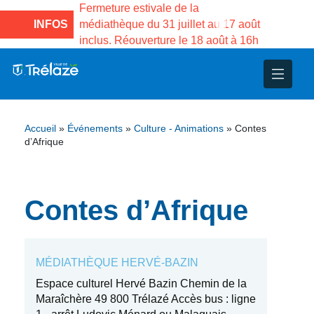
e la Maison des
Fermeture estivale de la
Fermeture
sco de Gama du
INFOS
médiathèque du 31 juillet au 17 août
Services 
inclus. Réouverture le 18 août à 16h
3 au 21 a
nce
nicipal
ploi
ent
ie
administratives
 Projets
déchets
Accueil
»
Événements
»
Culture - Animations
»
Contes
eunesse
nsultatifs
blics
nternationales – Jumelage
é
d’Afrique
solidarité
 Patrimoine
Contes d’Afrique
unicipaux
isée
iaux et d’animations
MÉDIATHÈQUE HERVÉ-BAZIN
Espace culturel Hervé Bazin Chemin de la
Maraîchère 49 800 Trélazé Accès bus : ligne