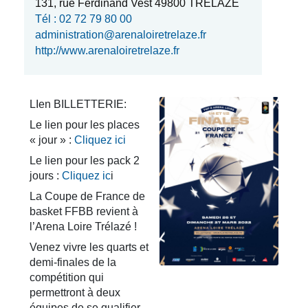
131, rue Ferdinand Vest 49800 TRÉLAZÉ
Tél : 02 72 79 80 00
administration@arenaloiretrelaze.fr
http://www.arenaloiretrelaze.fr
LIen BILLETTERIE:
Le lien pour les places
« jour » :
Cliquez ici
Le lien pour les pack 2
jours :
Cliquez ic
i
La Coupe de France de
basket FFBB revient à
l’Arena Loire Trélazé !
Venez vivre les quarts et
demi-finales de la
compétition qui
permettront à deux
équipes de se qualifier