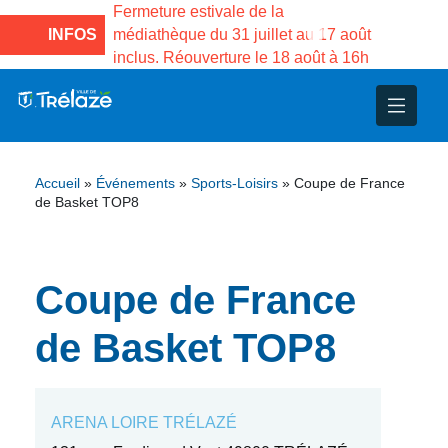
e la Maison des
Fermeture estivale de la
Fermeture
sco de Gama du
INFOS
médiathèque du 31 juillet au 17 août
Services 
inclus. Réouverture le 18 août à 16h
3 au 21 a
nce
nicipal
ploi
ent
ie
administratives
 Projets
déchets
Accueil
»
Événements
»
Sports-Loisirs
»
Coupe de France
eunesse
nsultatifs
blics
nternationales – Jumelage
é
de Basket TOP8
solidarité
 Patrimoine
Coupe de France
unicipaux
isée
de Basket TOP8
iaux et d’animations
ARENA LOIRE TRÉLAZÉ