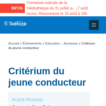
e la Maison des
Fermeture estivale de la
Fermeture
sco de Gama du
INFOS
médiathèque du 31 juillet au 17 août
Services 
inclus. Réouverture le 18 août à 16h
3 au 21 a
nce
nicipal
ploi
ent
ie
administratives
 Projets
déchets
Accueil
»
Événements
»
Education - Jeunesse
»
Critérium
eunesse
nsultatifs
blics
nternationales – Jumelage
é
du jeune conducteur
solidarité
 Patrimoine
Critérium du
unicipaux
isée
jeune conducteur
iaux et d’animations
PLACE PICASSO