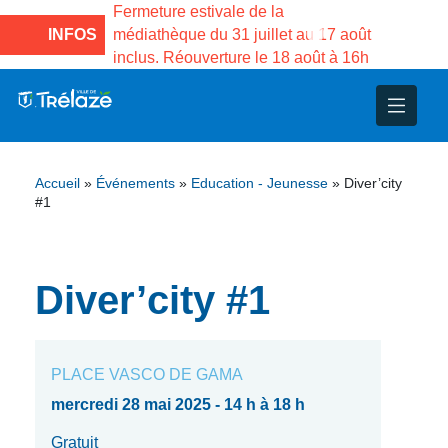
e la Maison des
Fermeture estivale de la
Fermeture
sco de Gama du
INFOS
médiathèque du 31 juillet au 17 août
Services 
inclus. Réouverture le 18 août à 16h
3 au 21 a
nce
nicipal
ploi
ent
ie
administratives
 Projets
déchets
Accueil
»
Événements
»
Education - Jeunesse
»
Diver’city
eunesse
nsultatifs
blics
nternationales – Jumelage
é
#1
solidarité
 Patrimoine
Diver’city #1
unicipaux
isée
iaux et d’animations
PLACE VASCO DE GAMA
mercredi 28 mai 2025 - 14 h à 18 h
Gratuit