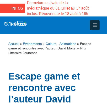
e la Maison des
Fermeture estivale de la
Fermeture
sco de Gama du
INFOS
médiathèque du 31 juillet au 17 août
Services 
inclus. Réouverture le 18 août à 16h
3 au 21 a
nce
nicipal
ploi
ent
ie
administratives
 Projets
déchets
Accueil
»
Événements
»
Culture - Animations
»
Escape
eunesse
nsultatifs
blics
nternationales – Jumelage
é
game et rencontre avec l’auteur David Moitet – Prix
Littéraire Jeunesse
solidarité
 Patrimoine
Escape game et
unicipaux
isée
rencontre avec
iaux et d’animations
l’auteur David