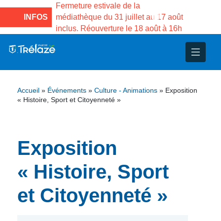
e la Maison des
Fermeture estivale de la
Fermeture
sco de Gama du
INFOS
médiathèque du 31 juillet au 17 août
Services 
inclus. Réouverture le 18 août à 16h
3 au 21 a
nce
nicipal
ploi
ent
ie
administratives
 Projets
déchets
Accueil
»
Événements
»
Culture - Animations
»
Exposition
eunesse
nsultatifs
blics
nternationales – Jumelage
é
« Histoire, Sport et Citoyenneté »
solidarité
 Patrimoine
Exposition
unicipaux
isée
« Histoire, Sport
iaux et d’animations
et Citoyenneté »