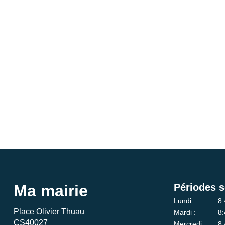
Ma mairie
Périodes s
Lundi :
8:
Place Olivier Thuau
Mardi :
8:
CS40027
Mercredi :
8: