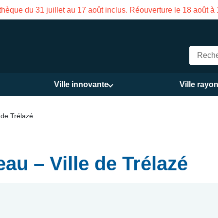
hèque du 31 juillet au 17 août inclus. Réouverture le 18 août à
Ville innovante
Ville rayo
 de Trélazé
au – Ville de Trélazé