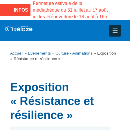
e la Maison des
Fermeture estivale de la
Fermeture
sco de Gama du
INFOS
médiathèque du 31 juillet au 17 août
Services 
inclus. Réouverture le 18 août à 16h
3 au 21 a
nce
nicipal
ploi
ent
ie
administratives
 Projets
déchets
Accueil
»
Événements
»
Culture - Animations
»
Exposition
eunesse
nsultatifs
blics
nternationales – Jumelage
é
« Résistance et résilience »
solidarité
 Patrimoine
Exposition
unicipaux
isée
« Résistance et
iaux et d’animations
résilience »