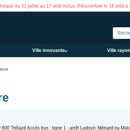
aison des Services publics Vasco de Gama du 3 au 21 août
Ville innovante
Ville rayo
ature
re
800 Trélazé Accès bus : ligne 1 - arrêt Ludovic Ménard ou Mal