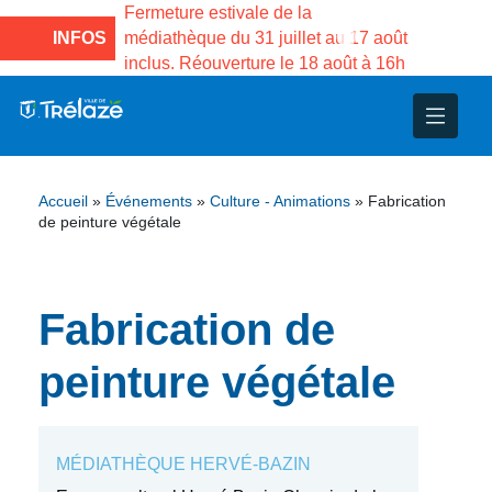
e la Maison des
Fermeture estivale de la
Fermeture
sco de Gama du
INFOS
médiathèque du 31 juillet au 17 août
Services 
inclus. Réouverture le 18 août à 16h
3 au 21 a
nce
nicipal
ploi
ent
ie
administratives
 Projets
déchets
Accueil
»
Événements
»
Culture - Animations
»
Fabrication
eunesse
nsultatifs
blics
nternationales – Jumelage
é
de peinture végétale
solidarité
 Patrimoine
Fabrication de
unicipaux
isée
peinture végétale
iaux et d’animations
MÉDIATHÈQUE HERVÉ-BAZIN