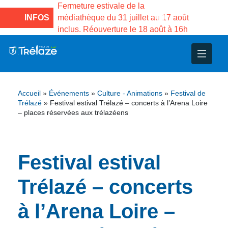
e la Maison des
Fermeture estivale de la
Fermeture
sco de Gama du
INFOS
médiathèque du 31 juillet au 17 août
Services 
inclus. Réouverture le 18 août à 16h
3 au 21 a
nce
nicipal
ploi
ent
ie
administratives
 Projets
déchets
Accueil
»
Événements
»
Culture - Animations
»
Festival de
eunesse
nsultatifs
blics
nternationales – Jumelage
é
Trélazé
»
Festival estival Trélazé – concerts à l’Arena Loire
– places réservées aux trélazéens
solidarité
 Patrimoine
Festival estival
unicipaux
isée
Trélazé – concerts
iaux et d’animations
à l’Arena Loire –