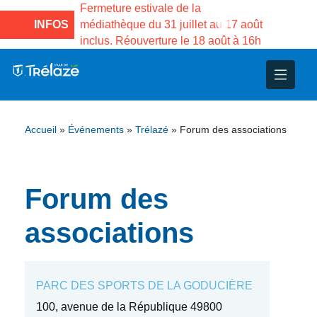
e la Maison des
Fermeture estivale de la
Fermeture
sco de Gama du
INFOS
médiathèque du 31 juillet au 17 août
Services 
inclus. Réouverture le 18 août à 16h
3 au 21 a
nce
nicipal
ploi
ent
ie
administratives
 Projets
déchets
Accueil
»
Événements
»
Trélazé
»
Forum des associations
eunesse
nsultatifs
blics
nternationales – Jumelage
é
solidarité
 Patrimoine
Forum des
unicipaux
isée
associations
iaux et d’animations
PARC DES SPORTS DE LA GODUCIÈRE
100, avenue de la République 49800