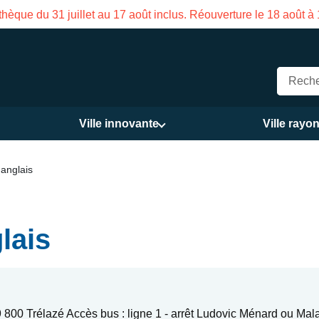
on des Services publics Vasco de Gama du 3 au 21 août
Ville innovante
Ville rayo
anglais
lais
800 Trélazé Accès bus : ligne 1 - arrêt Ludovic Ménard ou Mal