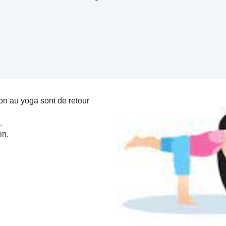
ion au yoga sont de retour
.
in.