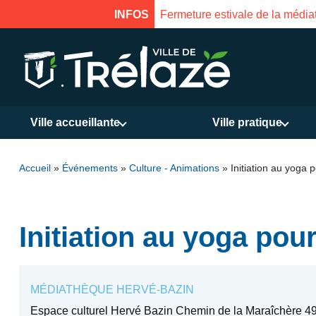
 de la médiathèque du 31 juillet au 17 août inclus. Réouverture 
INFOS
Ville accueillante
Ville pratique
Accueil
»
Événements
»
Culture - Animations
»
Initiation au yoga 
Initiation au yoga pour
MÉDIATHÈQUE HERVÉ-BAZIN
Espace culturel Hervé Bazin Chemin de la Maraîchère 49 