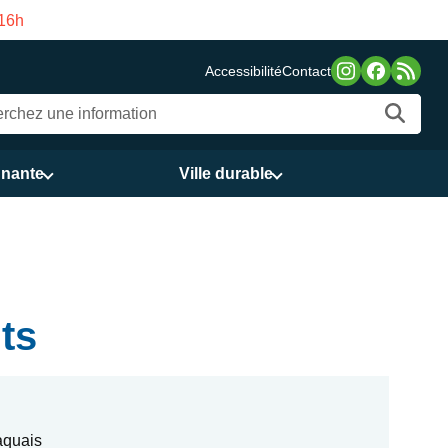
re estivale de la Maison des Services publics Vasco de Gama d
Accessibilité
Contact
nnante
Ville durable
nts
aquais