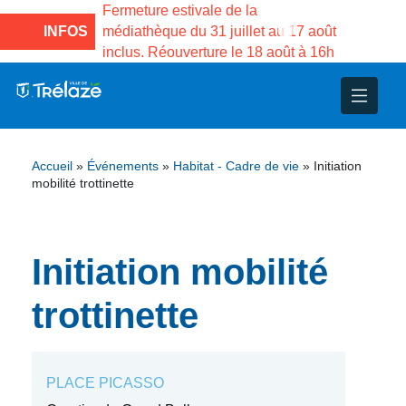
e la Maison des
Fermeture estivale de la
Fermeture
sco de Gama du
INFOS
médiathèque du 31 juillet au 17 août
Services 
inclus. Réouverture le 18 août à 16h
3 au 21 a
nce
nicipal
ploi
ent
ie
administratives
 Projets
déchets
Accueil
»
Événements
»
Habitat - Cadre de vie
»
Initiation
eunesse
nsultatifs
blics
nternationales – Jumelage
é
mobilité trottinette
solidarité
 Patrimoine
Initiation mobilité
unicipaux
isée
trottinette
iaux et d’animations
PLACE PICASSO