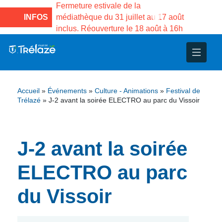
e la Maison des
Fermeture estivale de la
Fermeture
sco de Gama du
INFOS
médiathèque du 31 juillet au 17 août
Services 
inclus. Réouverture le 18 août à 16h
3 au 21 a
nce
nicipal
ploi
ent
ie
administratives
 Projets
déchets
Accueil
»
Événements
»
Culture - Animations
»
Festival de
eunesse
nsultatifs
blics
nternationales – Jumelage
é
Trélazé
»
J-2 avant la soirée ELECTRO au parc du Vissoir
solidarité
 Patrimoine
J-2 avant la soirée
unicipaux
isée
ELECTRO au parc
iaux et d’animations
du Vissoir