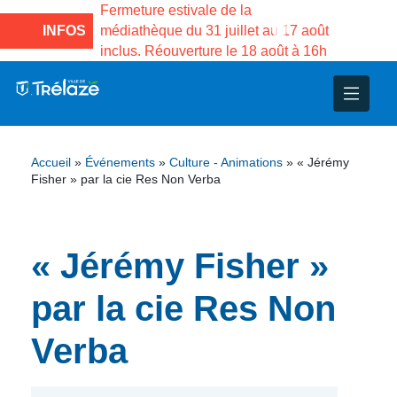
es
Fermeture estivale de la
Fermeture estivale de l
du
médiathèque du 31 juillet au 17 août
INFOS
Services publics Vasc
inclus. Réouverture le 18 août à 16h
3 au 21 août
nce
nicipal
ploi
ent
ie
administratives
 Projets
déchets
Accueil
»
Événements
»
Culture - Animations
»
« Jérémy
eunesse
nsultatifs
blics
nternationales – Jumelage
é
Fisher » par la cie Res Non Verba
solidarité
 Patrimoine
« Jérémy Fisher »
unicipaux
isée
par la cie Res Non
iaux et d’animations
Verba