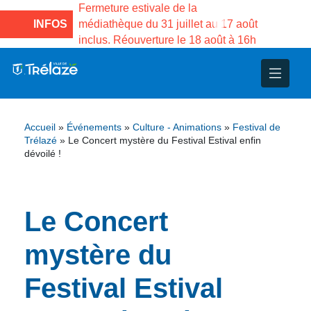
e la Maison des
Fermeture estivale de la
Fermeture
sco de Gama du
INFOS
médiathèque du 31 juillet au 17 août
Services 
inclus. Réouverture le 18 août à 16h
3 au 21 a
nce
nicipal
ploi
ent
ie
administratives
 Projets
déchets
Accueil
»
Événements
»
Culture - Animations
»
Festival de
eunesse
nsultatifs
blics
nternationales – Jumelage
é
Trélazé
»
Le Concert mystère du Festival Estival enfin
dévoilé !
solidarité
 Patrimoine
Le Concert
unicipaux
isée
mystère du
iaux et d’animations
Festival Estival