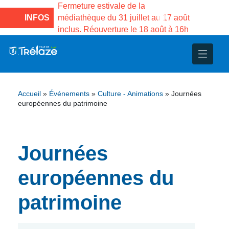
e la Maison des
Fermeture estivale de la
Fermeture
sco de Gama du
INFOS
médiathèque du 31 juillet au 17 août
Services 
inclus. Réouverture le 18 août à 16h
3 au 21 a
nce
nicipal
ploi
ent
ie
administratives
 Projets
déchets
Accueil
»
Événements
»
Culture - Animations
»
Journées
eunesse
nsultatifs
blics
nternationales – Jumelage
é
européennes du patrimoine
solidarité
 Patrimoine
Journées
unicipaux
isée
européennes du
iaux et d’animations
patrimoine