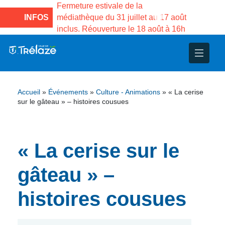
e la Maison des
Fermeture estivale de la
Fermeture
sco de Gama du
INFOS
médiathèque du 31 juillet au 17 août
Services 
inclus. Réouverture le 18 août à 16h
3 au 21 a
nce
nicipal
ploi
ent
ie
administratives
 Projets
déchets
Accueil
»
Événements
»
Culture - Animations
»
« La cerise
eunesse
nsultatifs
blics
nternationales – Jumelage
é
sur le gâteau » – histoires cousues
solidarité
 Patrimoine
« La cerise sur le
unicipaux
isée
gâteau » –
iaux et d’animations
histoires cousues