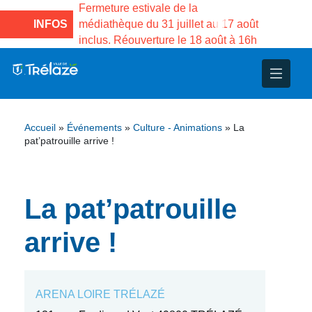
e la Maison des
Fermeture estivale de la
Fermeture
sco de Gama du
INFOS
médiathèque du 31 juillet au 17 août
Services 
inclus. Réouverture le 18 août à 16h
3 au 21 a
l
istratives
ts
ts
Accueil
»
Événements
»
Culture - Animations
»
La
se
tifs
ationales – Jumelage
pat’patrouille arrive !
arité
imoine
La pat’patrouille
paux
arrive !
et d’animations
ARENA LOIRE TRÉLAZÉ