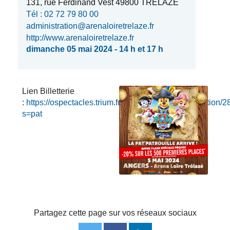
131, rue Ferdinand Vest 49800 TRÉLAZÉ
Tél : 02 72 79 80 00
administration@arenaloiretrelaze.fr
http://www.arenaloiretrelaze.fr
dimanche 05 mai 2024 - 14 h et 17 h
Lien Billetterie
:
https://ospectacles.trium.fr/index.php/30/manifestation/
s=pat
Partagez cette page sur vos réseaux sociaux