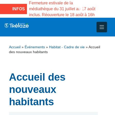
e la Maison des
Fermeture estivale de la
Fermeture
sco de Gama du
INFOS
médiathèque du 31 juillet au 17 août
Services 
inclus. Réouverture le 18 août à 16h
3 au 21 a
nce
nicipal
ploi
ent
ie
administratives
 Projets
déchets
Accueil
»
Événements
»
Habitat - Cadre de vie
»
Accueil
eunesse
nsultatifs
blics
nternationales – Jumelage
é
des nouveaux habitants
solidarité
 Patrimoine
Accueil des
unicipaux
isée
nouveaux
iaux et d’animations
habitants