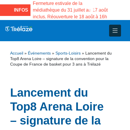
e la Maison des
Fermeture estivale de la
Fermeture
sco de Gama du
INFOS
médiathèque du 31 juillet au 17 août
Services 
inclus. Réouverture le 18 août à 16h
3 au 21 a
nce
nicipal
ploi
ent
ie
administratives
 Projets
déchets
Accueil
»
Événements
»
Sports-Loisirs
»
Lancement du
eunesse
nsultatifs
blics
nternationales – Jumelage
é
Top8 Arena Loire – signature de la convention pour la
Coupe de France de basket pour 3 ans à Trélazé
solidarité
 Patrimoine
Lancement du
unicipaux
isée
Top8 Arena Loire
iaux et d’animations
– signature de la