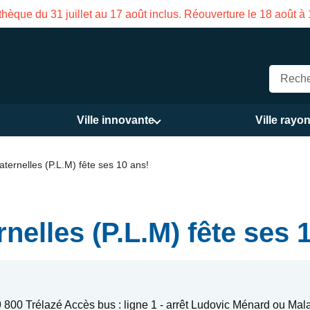
hèque du 31 juillet au 17 août inclus. Réouverture le 18 août à
Ville innovante
Ville rayo
Maternelles (P.L.M) fête ses 10 ans!
rnelles (P.L.M) fête ses 
800 Trélazé Accès bus : ligne 1 - arrêt Ludovic Ménard ou Mal