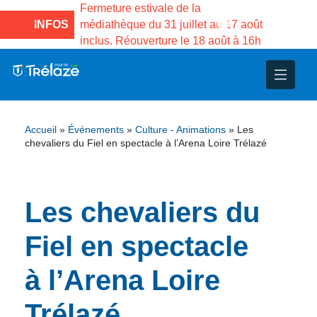
e la Maison des
Fermeture estivale de la
Fermeture
sco de Gama du
INFOS
médiathèque du 31 juillet au 17 août
Services 
inclus. Réouverture le 18 août à 16h
3 au 21 a
atives
Accueil
»
Événements
»
Culture - Animations
»
Les
nales – Jumelage
chevaliers du Fiel en spectacle à l’Arena Loire Trélazé
é
ine
Les chevaliers du
Fiel en spectacle
’animations
à l’Arena Loire
Trélazé