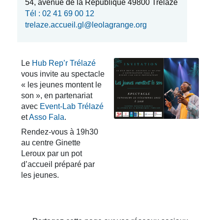
54, avenue de la République 49800 Trélazé
Tél : 02 41 69 00 12
trelaze.accueil.gl@leolagrange.org
Le
Hub Rep’r Trélazé
vous invite au spectacle
« les jeunes montent le
son », en partenariat
avec
Event-Lab Trélazé
et
Asso Fala
.
Rendez-vous à 19h30
au centre Ginette
Leroux par un pot
d’accueil préparé par
les jeunes.