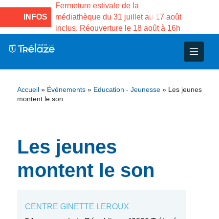
e la Maison des
Fermeture estivale de la
Fermeture
sco de Gama du
INFOS
médiathèque du 31 juillet au 17 août
Services 
inclus. Réouverture le 18 août à 16h
3 au 21 a
nce
nicipal
ploi
ent
ie
administratives
 Projets
déchets
Accueil
»
Événements
»
Education - Jeunesse
»
Les jeunes
eunesse
nsultatifs
blics
nternationales – Jumelage
é
montent le son
solidarité
 Patrimoine
Les jeunes
unicipaux
isée
montent le son
iaux et d’animations
CENTRE GINETTE LEROUX