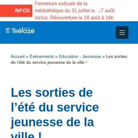
e la Maison des
Fermeture estivale de la
Fermeture
sco de Gama du
INFOS
médiathèque du 31 juillet au 17 août
Services 
inclus. Réouverture le 18 août à 16h
3 au 21 a
nce
nicipal
ploi
ent
ie
administratives
 Projets
déchets
Accueil
»
Événements
»
Education - Jeunesse
»
Les sorties
eunesse
nsultatifs
blics
nternationales – Jumelage
é
de l’été du service jeunesse de la ville !
solidarité
 Patrimoine
Les sorties de
unicipaux
isée
l’été du service
iaux et d’animations
jeunesse de la
ville !