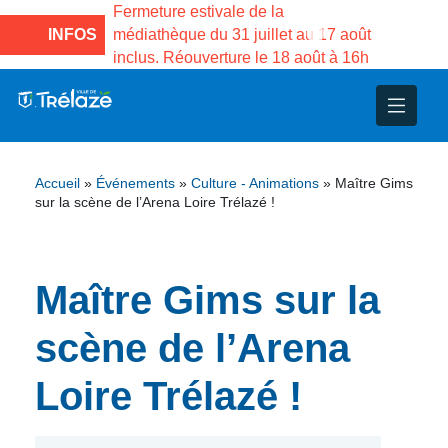
e la Maison des
Fermeture estivale de la
Fermeture
sco de Gama du
INFOS
médiathèque du 31 juillet au 17 août
Services 
inclus. Réouverture le 18 août à 16h
3 au 21 a
nce
nicipal
ploi
ent
ie
administratives
 Projets
déchets
Accueil
»
Événements
»
Culture - Animations
»
Maître Gims
eunesse
nsultatifs
blics
nternationales – Jumelage
é
sur la scène de l’Arena Loire Trélazé !
solidarité
 Patrimoine
Maître Gims sur la
unicipaux
isée
scène de l’Arena
iaux et d’animations
Loire Trélazé !