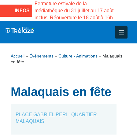
e la Maison des
Fermeture estivale de la
Fermeture
sco de Gama du
INFOS
médiathèque du 31 juillet au 17 août
Services 
inclus. Réouverture le 18 août à 16h
3 au 21 a
nce
nicipal
ploi
ent
ie
administratives
 Projets
déchets
Accueil
»
Événements
»
Culture - Animations
»
Malaquais
eunesse
nsultatifs
blics
nternationales – Jumelage
é
en fête
solidarité
 Patrimoine
Malaquais en fête
unicipaux
isée
iaux et d’animations
PLACE GABRIEL PÉRI - QUARTIER
MALAQUAIS