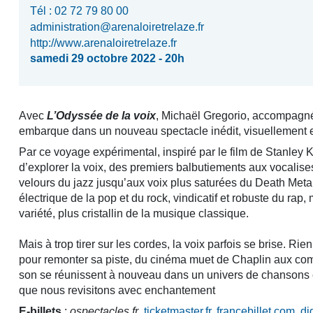
Tél : 02 72 79 80 00
administration@arenaloiretrelaze.fr
http://www.arenaloiretrelaze.fr
samedi 29 octobre 2022 - 20h
Avec
L’Odyssée de la voix
, Michaël Gregorio, accompagn
embarque dans un nouveau spectacle inédit, visuellement e
Par ce voyage expérimental, inspiré par le film de Stanley K
d’explorer la voix, des premiers balbutiements aux vocalises
velours du jazz jusqu’aux voix plus saturées du Death Metal
électrique de la pop et du rock, vindicatif et robuste du rap,
variété, plus cristallin de la musique classique.
Mais à trop tirer sur les cordes, la voix parfois se brise. Ri
pour remonter sa piste, du cinéma muet de Chaplin aux co
son se réunissent à nouveau dans un univers de chansons 
que nous revisitons avec enchantement
E-billets
:
ospectacles.fr
,
ticketmaster.fr
,
francebillet.com
,
di