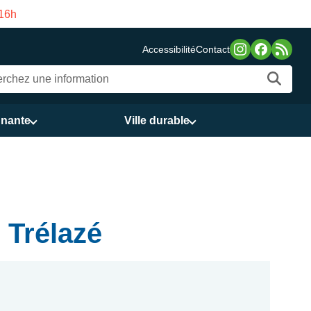
Fermeture estivale de la Maison des Ser
Accessibilité
Contact
nnante
Ville durable
 Trélazé