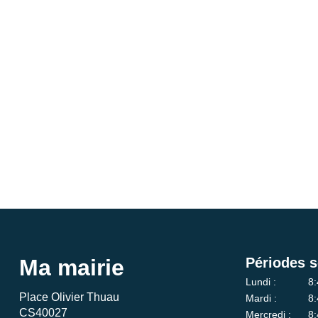
Ma mairie
Périodes s
Lundi :
8:
Place Olivier Thuau
Mardi :
8:
CS40027
Mercredi :
8: